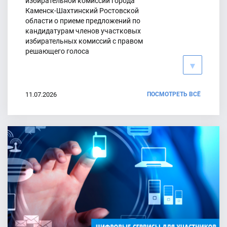
избирательной комиссии города
Каменск-Шахтинский Ростовской
17.07.2026
области о приеме предложений по
кандидатурам членов участковых
Продолжается выдвижение кандидатов по
избирательных комиссий с правом
Белокалитвинскому округу
решающего голоса
15.07.2026
11.07.2026
ПОСМОТРЕТЬ ВСЁ
График работы по приему
заявлений для голосования по
месту нахождения
29.06.2026