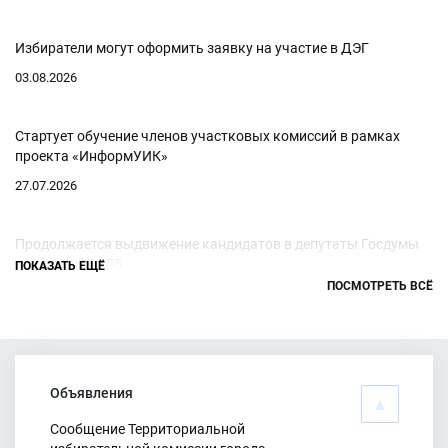
Избиратели могут оформить заявку на участие в ДЭГ
03.08.2026
Стартует обучение членов участковых комиссий в рамках
проекта «ИнформУИК»
27.07.2026
Продолжается выдвижение кандидатов в депутаты Госдумы
по округу № 155
ПОКАЗАТЬ ЕЩЁ
ПОСМОТРЕТЬ ВСЁ
20.07.2026
Численность избирателей по состоянию на 01 июля 2026 года
20.07.2026
Объявления
Сообщение Территориальной
Состоялось заседание ТИК