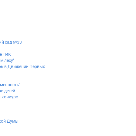
кий сад №33
е ТИК
м лесу"
ерь в Движении Первых
еменность"
ов детей
л конкурс
кой Думы